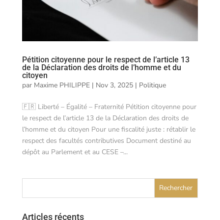
Pétition citoyenne pour le respect de l’article 13
de la Déclaration des droits de l’homme et du
citoyen
par
Maxime PHILIPPE
|
Nov 3, 2025
|
Politique
🇫🇷 Liberté – Égalité – Fraternité Pétition citoyenne pour
le respect de l’article 13 de la Déclaration des droits de
l’homme et du citoyen Pour une fiscalité juste : rétablir le
respect des facultés contributives Document destiné au
dépôt au Parlement et au CESE –...
Articles récents