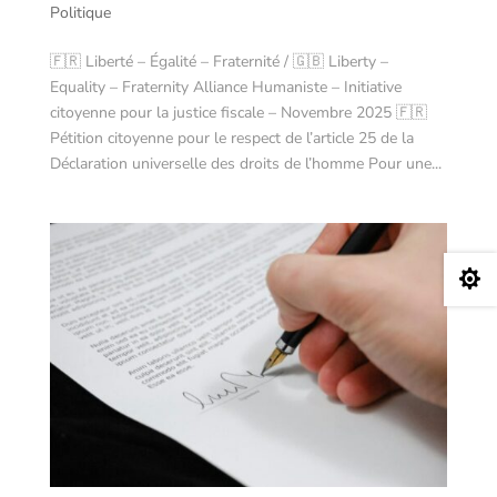
Politique
🇫🇷 Liberté – Égalité – Fraternité / 🇬🇧 Liberty –
Equality – Fraternity Alliance Humaniste – Initiative
citoyenne pour la justice fiscale – Novembre 2025 🇫🇷
Pétition citoyenne pour le respect de l’article 25 de la
Déclaration universelle des droits de l’homme Pour une...
