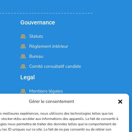
Gouvernance
Statuts
Règlement intérieur
Bureau
Comité consultatif candide
Legal
Mentions légales
Politique de confidentialité
Gérer le consentement
RGPD
les meilleures expériences, nous utilisons des technologies telles que les
Conditions générales
 stocker et/ou accéder aux informations des appareils. Le fait de consentir à
gies nous permettra de traiter des données telles que le comportement de
d'utilisation
 les ID uniques sur ce site. Le fait de ne pas consentir ou de retirer son