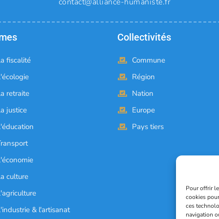
contact@alliance-humaniste.fr
èmes
Collectivités
a fiscalité
Commune
'écologie
Région
a retraite
Nation
a justice
Europe
L'éducation
Pays tiers
Transport
L'économie
a culture
Pour offrir 
'agriculture
cookies pour
ces technolo
'industrie & l'artisanat
navigation ou