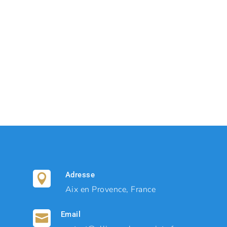
Adresse

Aix en Provence, France
Email
