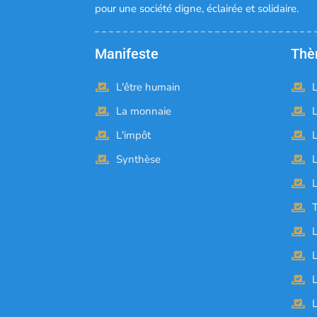
pour une société digne, éclairée et solidaire.
Manifeste
Th
L'être humain
L
La monnaie
L
L'impôt
L
Synthèse
L
L
L
L