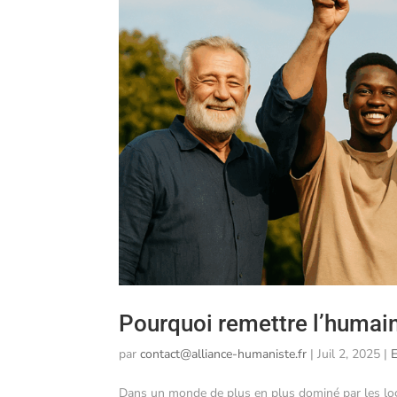
Pourquoi remettre l’humain
par
contact@alliance-humaniste.fr
|
Juil 2, 2025
|
Dans un monde de plus en plus dominé par les log