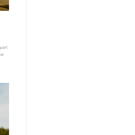
 part
par