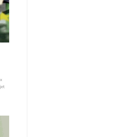
ux
jet