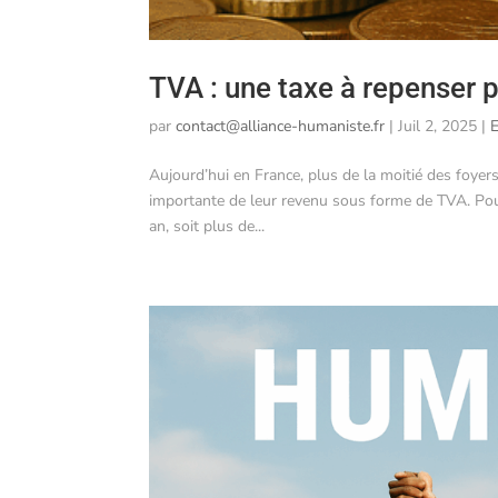
TVA : une taxe à repenser p
par
contact@alliance-humaniste.fr
|
Juil 2, 2025
|
Aujourd’hui en France, plus de la moitié des foyer
importante de leur revenu sous forme de TVA. Pou
an, soit plus de...