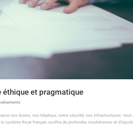
me éthique et pragmatique
Evénements
 finance nos écoles, nos hôpitaux, notre sécurité, nos infrastructures : tout 
, le système fiscal français souffre de profondes incohérences et d’injust